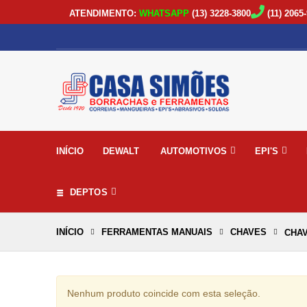
ATENDIMENTO:
WHATSAPP
(13) 3228-3800
(11) 2065-
INÍCIO
DEWALT
AUTOMOTIVOS
EPI'S
DEPTOS
INÍCIO
FERRAMENTAS MANUAIS
CHAVES
CHA
Nenhum produto coincide com esta seleção.