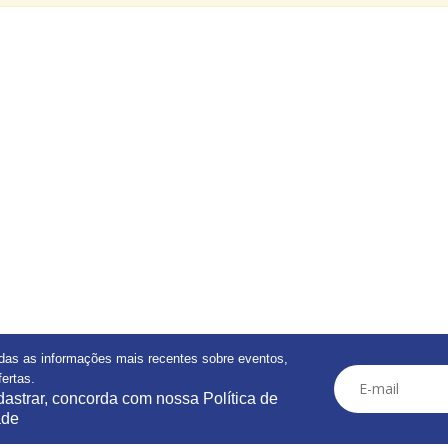
das as informações mais recentes sobre eventos,
ertas.
astrar, concorda com nossa Política de
ade